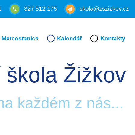
1
327 512 175
skola@zszizkov.cz
Meteostanice
Kalendář
Kontakty
 škola Žižkov
 na každém z nás...