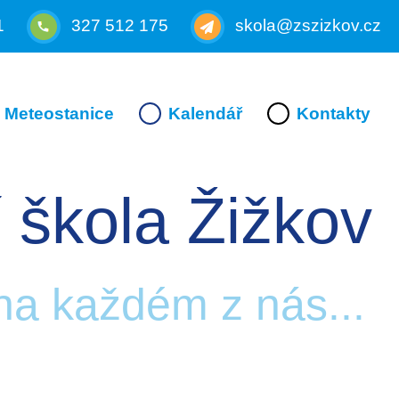
1
327 512 175
skola@zszizkov.cz
Meteostanice
Kalendář
Kontakty
 škola Žižkov
 na každém z nás...