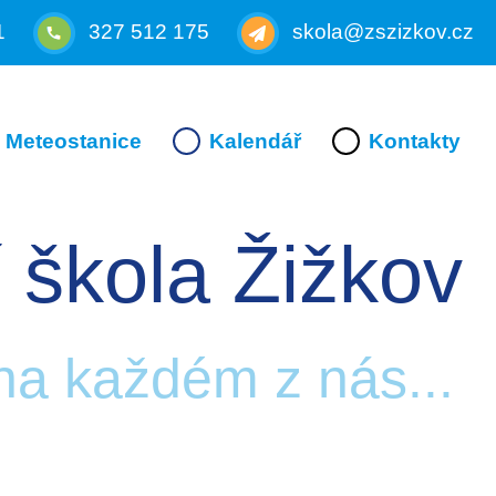
1
327 512 175
skola@zszizkov.cz
Meteostanice
Kalendář
Kontakty
 škola Žižkov
 na každém z nás...