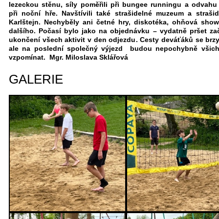
lezeckou stěnu, síly poměřili při bungee runningu a odvahu 
při noční hře. Navštívili také strašidelné muzeum a straši
Karlštejn. Nechyběly ani četné hry, diskotéka, ohňová sh
dalšího. Počasí bylo jako na objednávku – vydatně pršet za
ukončení všech aktivit v den odjezdu. Cesty deváťáků se brzy
ale na poslední společný výjezd budou nepochybně všich
vzpomínat. Mgr. Miloslava Sklářová
GALERIE