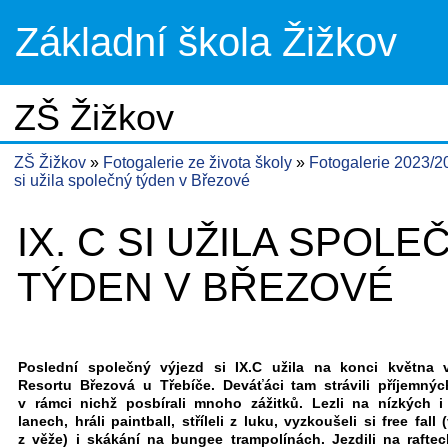
Základní škola Žižkov
ZŠ Žižkov
ZŠ Žižkov
Fotogalerie ze života školy
Fotogalerie 2023/
si užila společný týden v Březové
IX. C SI UŽILA SPOLE
TÝDEN V BŘEZOVÉ
Poslední společný výjezd si IX.C užila na konci května 
Resortu Březová u Třebíče. Deváťáci tam strávili příjemnýc
v rámci nichž posbírali mnoho zážitků. Lezli na nízkých 
lanech, hráli paintball, stříleli z luku, vyzkoušeli si free fall
z věže) i skákání na bungee trampolínách. Jezdili na raftech