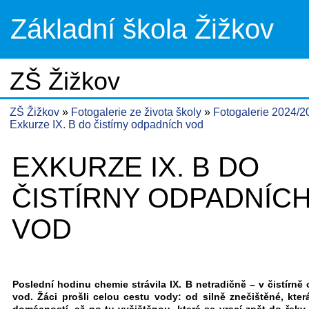
Základní škola Žižkov
ZŠ Žižkov
ZŠ Žižkov
Fotogalerie ze života školy
Fotogalerie 2024/
Exkurze IX. B do čistírny odpadních vod
EXKURZE IX. B DO
ČISTÍRNY ODPADNÍC
VOD
Poslední hodinu chemie strávila IX. B netradičně – v čistírně
vod. Žáci prošli celou cestu vody: od silně znečištěné, kter