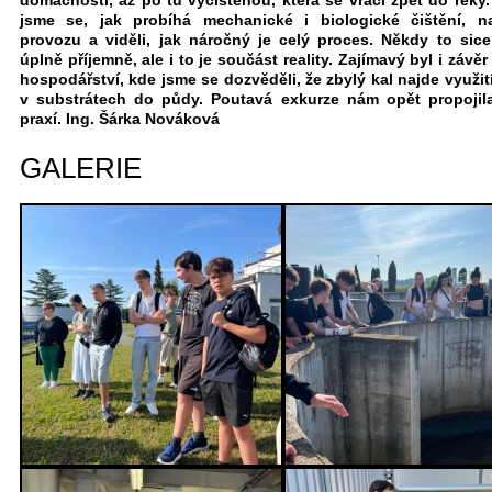
domácností, až po tu vyčištěnou, která se vrací zpět do řeky.
jsme se, jak probíhá mechanické i biologické čištění, n
provozu a viděli, jak náročný je celý proces. Někdy to sic
úplně příjemně, ale i to je součást reality. Zajímavý byl i závě
hospodářství, kde jsme se dozvěděli, že zbylý kal najde využit
v substrátech do půdy. Poutavá exkurze nám opět propojil
praxí. Ing. Šárka Nováková
GALERIE