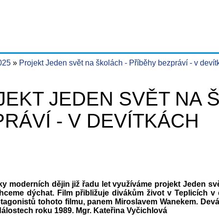
2025
Projekt Jeden svět na školách - Příběhy bezpráví - v deví
EKT JEDEN SVĚT NA 
RÁVÍ - V DEVÍTKÁCH
y moderních dějin již řadu let využíváme projekt Jeden svě
Chceme dýchat. Film přibližuje divákům život v Teplicích v
otagonistů tohoto filmu, panem Miroslavem Wanekem. Deváťá
událostech roku 1989. Mgr. Kateřina Vyčichlová