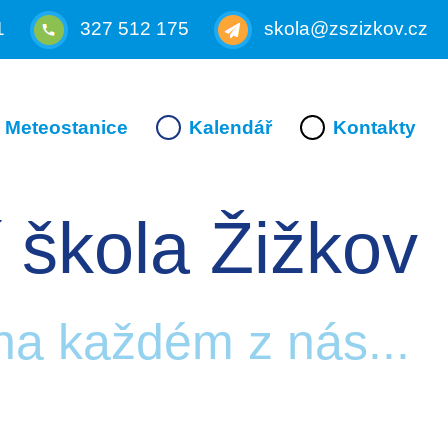
1
327 512 175
skola@zszizkov.cz
Meteostanice
Kalendář
Kontakty
 škola Žižkov
 na každém z nás...