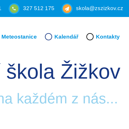
1
327 512 175
skola@zszizkov.cz
Meteostanice
Kalendář
Kontakty
 škola Žižkov
 na každém z nás...