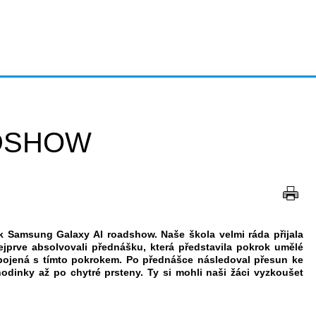
ADSHOW
ek Samsung Galaxy AI roadshow. Naše škola velmi ráda přijala
jprve absolvovali přednášku, která představila pokrok umělé
ka spojená s tímto pokrokem. Po přednášce následoval přesun ke
hodinky až po chytré prsteny. Ty si mohli naši žáci vyzkoušet