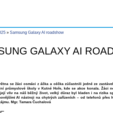
2025
Samsung Galaxy AI roadshow
SUNG GALAXY AI RO
větna se žáci osmáci z áčka a céčka zúčastnili jedné ze zastáv
dní průmyslové školy v Kutné Hoře, kde se akce konala. Žáci ne
 její vliv na náš běžný život, velký důraz byl kladen i na rizi
ovějšími AI nástroji na chytrých zařízeních – od telefonů přes 
zájmu. Mgr. Tamara Čuchalová