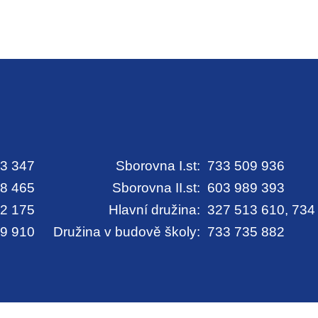
3 347
Sborovna I.st:
733 509 936
8 465
Sborovna II.st:
603 989 393
2 175
Hlavní družina:
327 513 610, 734
9 910
Družina v budově školy:
733 735 882