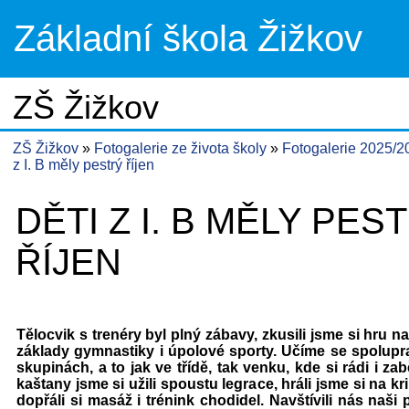
Základní škola Žižkov
ZŠ Žižkov
ZŠ Žižkov
Fotogalerie ze života školy
Fotogalerie 2025/
z I. B měly pestrý říjen
DĚTI Z I. B MĚLY PES
ŘÍJEN
Tělocvik s trenéry byl plný zábavy, zkusili jsme si hru n
základy gymnastiky i úpolové sporty. Učíme se spolupr
skupinách, a to jak ve třídě, tak venku, kde si rádi i z
kaštany jsme si užili spoustu legrace, hráli jsme si na kri
dopřáli si masáž i trénink chodidel. Navštívili nás naši 