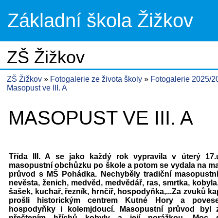
Základní škola Žižkov
ZŠ Žižkov
ZŠ Žižkov
Fotogalerie ze života školy
Fotogalerie 2025/
Masopust ve III. A
MASOPUST VE III. A
Třída III. A se jako každý rok vypravila v úterý 17
masopustní obchůzku po škole a potom se vydala na m
průvod s MŠ Pohádka. Nechyběly tradiční masopustn
nevěsta, ženich, medvěd, medvědář, ras, smrtka, kobyla,
šašek, kuchař, řezník, hrnčíř, hospodyňka,...Za zvuků k
prošli historickým centrem Kutné Hory a povesel
hospodyňky i kolemjdoucí. Masopustní průvod byl 
přečtením hříchů kobyly a její porážkou. Moc 