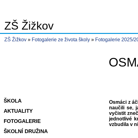
ZŠ Žižkov
ZŠ Žižkov
Fotogalerie ze života školy
Fotogalerie 2025/
OSMÁ
ŠKOLA
Osmáci z áč
naučili se,
AKTUALITY
vyčistit zn
jednotlivé k
FOTOGALERIE
vzbudila v n
ŠKOLNÍ DRUŽINA