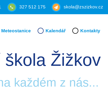
1
327 512 175
skola@zszizkov.cz
Meteostanice
Kalendář
Kontakty
 škola Žižkov
 na každém z nás...