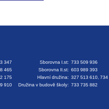
3 347
Sborovna I.st:
733 509 936
8 465
Sborovna II.st:
603 989 393
2 175
Hlavní družina:
327 513 610, 734
9 910
Družina v budově školy:
733 735 882