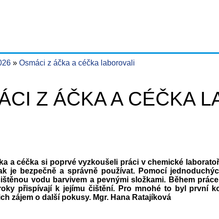
2026
Osmáci z áčka a céčka laborovali
CI Z ÁČKA A CÉČKA 
ka a céčka si poprvé vyzkoušeli práci v chemické laboratoř
 jak je bezpečně a správně používat. Pomocí jednoduchýc
ečištěnou vodu
barvivem a pevnými složkami. Během práce p
roky přispívají k jejímu čištění. Pro mnohé to byl první k
ich zájem o další pokusy. Mgr. Hana Ratajíková