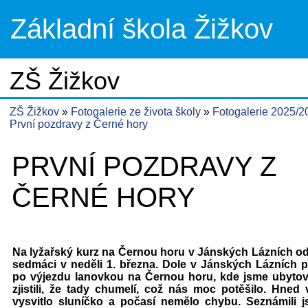
Základní škola Žižkov
ZŠ Žižkov
ZŠ Žižkov
Fotogalerie ze života školy
Fotogalerie 2025/
První pozdravy z Černé hory
PRVNÍ POZDRAVY Z
ČERNÉ HORY
Na lyžařský kurz na Černou horu v Jánských Lázních od
sedmáci v neděli 1. března. Dole v Jánských Lázních pr
po výjezdu lanovkou na Černou horu, kde jsme ubytov
zjistili, že tady chumelí, což nás moc potěšilo. Hned 
vysvitlo sluníčko a počasí nemělo chybu. Seznámili 