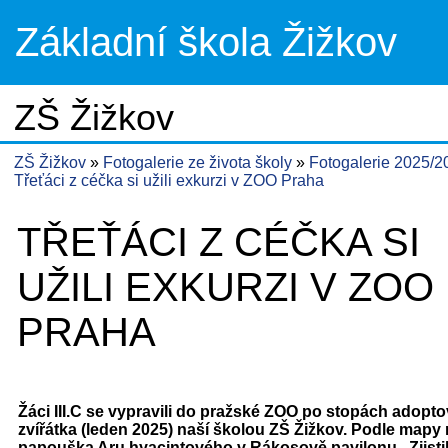
Základní škola Žižkov
ZŠ Žižkov
ZŠ Žižkov
Fotogalerie ze života školy
Fotogalerie 2025/
Třeťáci z céčka si užili exkurzi v ZOO Praha
TŘEŤÁCI Z CÉČKA SI
UŽILI EXKURZI V ZOO
PRAHA
Žáci III.C se vypravili do pražské ZOO po stopách adop
zvířátka (leden 2025) naší školou ZŠ Žižkov. Podle mapy 
papouška Aru hyacintového v Rákosově pavilonu. Zjistili,