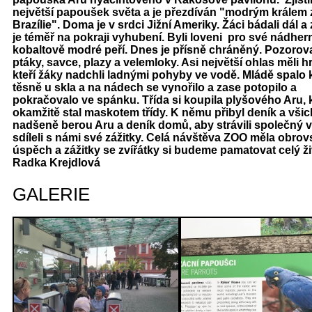
největší papoušek světa a je přezdíván "modrým králem 
Brazílie". Doma je v srdci Jižní Ameriky. Žáci bádali dál a zj
je téměř na pokraji vyhubení. Byli loveni pro své nádher
kobaltově modré peří. Dnes je přísně chráněný. Pozorovali
ptáky, savce, plazy a velemloky. Asi největší ohlas měli hr
kteří žáky nadchli ladnými pohyby ve vodě. Mládě spalo
těsně u skla a na nádech se vynořilo a zase potopilo a
pokračovalo ve spánku. Třída si koupila plyšového Aru, 
okamžitě stal maskotem třídy. K němu přibyl deník a všic
nadšeně berou Aru a deník domů, aby strávili společný 
sdíleli s námi své zážitky. Celá návštěva ZOO měla obrov
úspěch a zážitky se zvířátky si budeme pamatovat celý ži
Radka Krejdlová
GALERIE