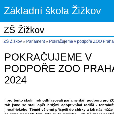
Základní škola Žižkov
ZŠ Žižkov
ZŠ Žižkov
Parlament
Pokračujeme v podpoře ZOO Praha
POKRAČUJEME V
PODPOŘE ZOO PRAHA
2024
I pro tento školní rok odhlasovali parlamentáři podporu pro Z
tak jsme se stali opět hrdými adoptivními rodiči - tentokrá
jihoafrického. Téměř všichni přispěli do sbírky a tak nás může 