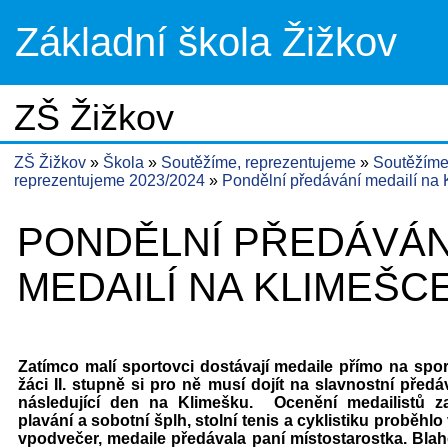
Základní škola Žižkov
ZŠ Žižkov
ZŠ Žižkov
Škola
Soutěžíme, reprezentujeme
Soutěžíme
reprezentujeme 2023/2024
Pondělní předávání medailí na
PONDĚLNÍ PŘEDÁVÁN
MEDAILÍ NA KLIMEŠC
Zatímco malí sportovci dostávají medaile přímo na sport
žáci II. stupně si pro ně musí dojít na slavnostní před
následující den na Klimešku. Ocenění medailistů z
plavání a sobotní šplh, stolní tenis a cyklistiku proběhlo
vpodvečer, medaile předávala paní místostarostka. Bla