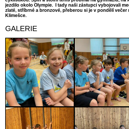
jezdilo okolo Olympie. I tady naši zástupci vybojovali me
zlaté, stříbrné a bronzové, přeberou si je v pondělí večer
Klimešce.
GALERIE