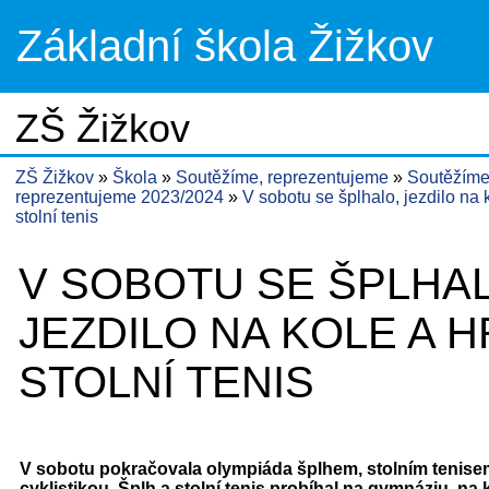
Základní škola Žižkov
ZŠ Žižkov
ZŠ Žižkov
Škola
Soutěžíme, reprezentujeme
Soutěžíme
reprezentujeme 2023/2024
V sobotu se šplhalo, jezdilo na 
stolní tenis
V SOBOTU SE ŠPLHA
JEZDILO NA KOLE A H
STOLNÍ TENIS
V sobotu pokračovala olympiáda šplhem, stolním tenise
cyklistikou. Šplh a stolní tenis probíhal na gymnáziu, na