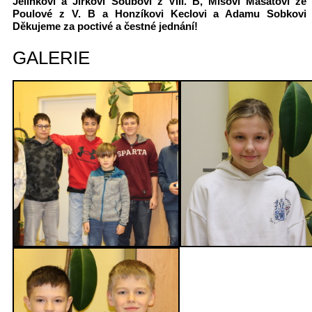
Jelínkovi a Jirkovi Šoubovi z VIII. B, Míšovi Mašátovi ze I
Poulové z V. B a Honzíkovi Keclovi a Adamu Sobkovi 
Děkujeme za poctivé a čestné jednání!
GALERIE