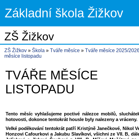
Základní škola Žižkov
ZŠ Žižkov
ZŠ Žižkov
Škola
Tváře měsíce
Tváře měsíce 2025/202
měsíce listopadu
TVÁŘE MĚSÍCE
LISTOPADU
Tento měsíc vyhlašujeme poctivé nálezce mobilů, sluchátek
hotovosti, dokonce tentokrát housle byly nalezeny a vráceny
Velké poděkování tentokrát patří Kristýně Janečkové, Nikol V
Honzovi Cafourkovi a Jakubu Slavíkovi, všichni ze VII. B, dá