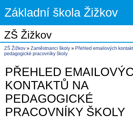
Základní škola Žižkov
ZŠ Žižkov
ZŠ Žižkov
Zaměstnanci školy
Přehled emailových kontak
pedagogické pracovníky školy
PŘEHLED EMAILOVÝ
KONTAKTŮ NA
PEDAGOGICKÉ
PRACOVNÍKY ŠKOLY