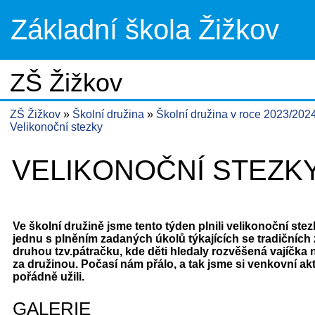
Základní škola Žižkov
ZŠ Žižkov
ZŠ Žižkov
Školní družina
Školní družina v roce 2023/202
Velikonoční stezky
VELIKONOČNÍ STEZK
Ve školní družině jsme tento týden plnili velikonoční stez
jednu s plněním zadaných úkolů týkajících se tradičních
druhou tzv.pátračku, kde děti hledaly rozvěšená vajíčka n
za družinou. Počasí nám přálo, a tak jsme si venkovní akt
pořádně užili.
GALERIE