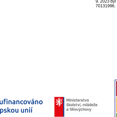
9. 2023 byl
70131996.