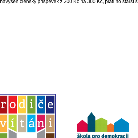
 navýšen členský příspěvek z 200 Kč na 300 Kč, platí ho starší