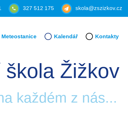
1
327 512 175
skola@zszizkov.cz
Meteostanice
Kalendář
Kontakty
 škola Žižkov
 na každém z nás...