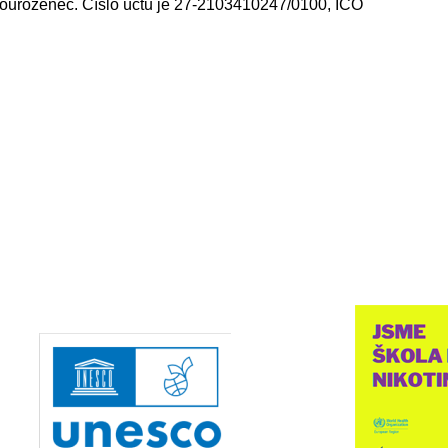
 sourozenec. Číslo účtu je 27-2103410247/0100, IČO