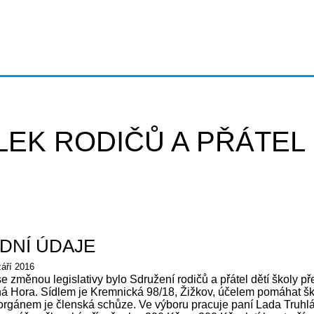
EK RODIČŮ A PŘÁTEL 
DNÍ ÚDAJE
září 2016
e změnou legislativy bylo Sdružení rodičů a přátel dětí školy př
á Hora. Sídlem je Kremnická 98/18, Žižkov, účelem pomáhat ško
rgánem je členská schůze. Ve výboru pracuje paní Lada Truhlá