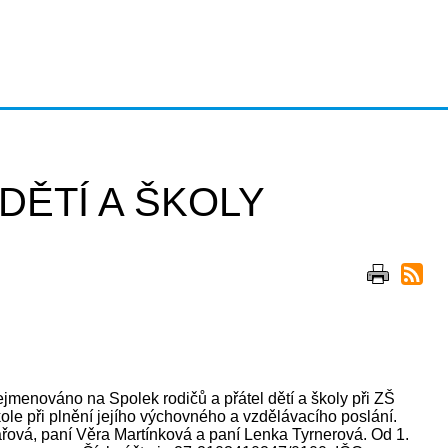
DĚTÍ A ŠKOLY
ejmenováno na Spolek rodičů a přátel dětí a školy při ZŠ
le při plnění jejího výchovného a vzdělávacího poslání.
řová, paní Věra Martínková a paní Lenka Tyrnerová. Od 1.