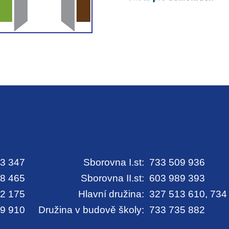
3 347
Sborovna I.st:
733 509 936
8 465
Sborovna II.st:
603 989 393
2 175
Hlavní družina:
327 513 610, 734
9 910
Družina v budově školy:
733 735 882