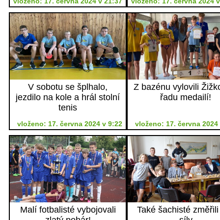
vloženo: 17. června 2024 v 21:37
vloženo: 17. června 2024 v
V sobotu se šplhalo,
Z bazénu vylovili Žižk
jezdilo na kole a hrál stolní
řadu medailí!
tenis
vloženo: 17. června 2024 v 9:22
vloženo: 17. června 2024 
Malí fotbalisté vybojovali
Také šachisté změřili
zlatý pohár!
síly