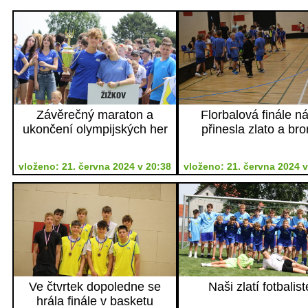
Závěrečný maraton a
Florbalová finále n
ukončení olympijských her
přinesla zlato a bro
vloženo: 21. června 2024 v 20:38
vloženo: 21. června 2024 v
Ve čtvrtek dopoledne se
Naši zlatí fotbalist
hrála finále v basketu