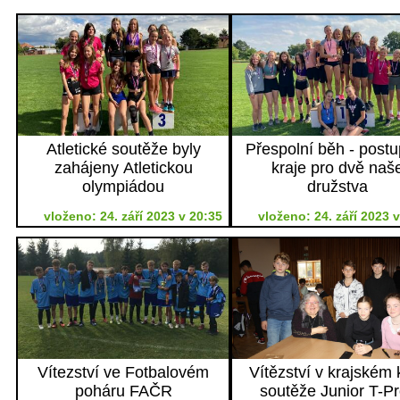
Atletické soutěže byly
Přespolní běh - post
zahájeny Atletickou
kraje pro dvě naš
olympiádou
družstva
vloženo: 24. září 2023 v 20:35
vloženo: 24. září 2023 
Vítezství ve Fotbalovém
Vítězství v krajském 
poháru FAČR
soutěže Junior T-Pr