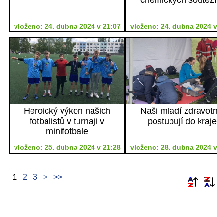
vloženo: 24. dubna 2024 v 21:07
vloženo: 24. dubna 2024 v
Heroický výkon našich
Naši mladí zdravotn
fotbalistů v turnaji v
postupují do kraje
minifotbale
vloženo: 25. dubna 2024 v 21:28
vloženo: 28. dubna 2024 v
1
2
3
>
>>