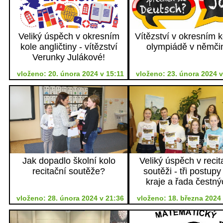
Veliký úspěch v okresním
Vítězství v okresním k
kole angličtiny - vítězství
olympiádě v němči
Verunky Julákové!
vloženo: 20. února 2024 v 15:11
vloženo: 23. února 2024 v
Jak dopadlo školní kolo
Veliký úspěch v recit
recitační soutěže?
soutěži - tři postupy
kraje a řada čestný
uznání
vloženo: 28. února 2024 v 21:36
vloženo: 18. března 2024 