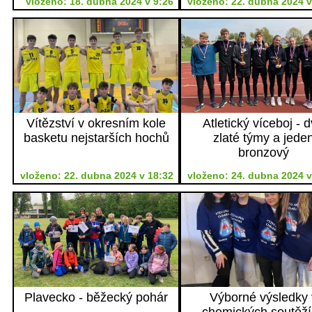
vloženo: 18. dubna 2024 v 9:26
vloženo: 22. dubna 2024 v
Vítězství v okresním kole
Atletický víceboj - 
basketu nejstarších hochů
zlaté týmy a jede
bronzový
vloženo: 22. dubna 2024 v 18:32
vloženo: 24. dubna 2024 v
Plavecko - běžecký pohár
Výborné výsledky 
chemických soutěž